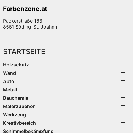
Farbenzone.at
Packerstraße 163
8561 Söding-St. Joahnn
STARTSEITE

Holzschutz

Wand

Auto

Metall

Bauchemie

Malerzubehör

Werkzeug

Kreativbereich
Schimmelbekämpfung