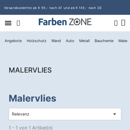
Versandkostenfrei ab € 99,- nach AT und ab € 149,- nach DE
Angebote
Holzschutz
Wand
Auto
Metall
Bauchemie
Maler
MALERVLIES
Malervlies

Relevanz
1 - 1 von 1 Artikel(n)