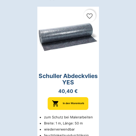
favorite_border

Vorschau
Schuller Abdeckvlies
YES
40,40 €

In den Warenkorb
zum Schutz bei Malerarbeiten
Breite: 1 m, Länge: 50 m
wiederverwendbar
feuchtigkeitsundurchlässig